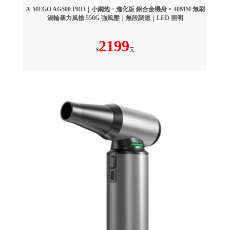
A-MEGO AG500 PRO｜小鋼炮・進化版 鋁合金機身 × 40MM 無刷
渦輪暴力風槍 550G 強風壓｜無段調速｜LED 照明
2199
$
元