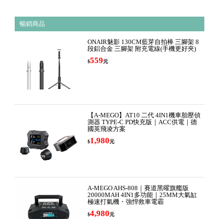
暢銷商品
ONAIR魅影 130CM藍芽自拍棒 三腳架 8
段鋁合金 三腳架 附充電線(手機更好夾)
559
$
元
【A-MEGO】AT10 二代 4IN1機車胎壓偵
測器 TYPE-C PD快充版｜ACC供電｜德
國英飛凌方案
1,980
$
元
A-MEGO AHS-808｜賽道黑曜旗艦版
20000MAH 4IN1多功能｜25MM大氣缸
極速打氣機・強悍救車電霸
4,980
$
元