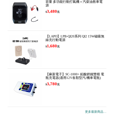
容量 多功能行動打氣機＋汽柴油救車電
源
3,480
$
元
【LAPO】LPB-QI20系列 QI2 15W磁吸無
線充行動電源
1,680
$
元
【麻新電子】SC-1000+ 鉛酸鋰鐵雙模 電
瓶充電器(適用12V各類型汽/機車電瓶)
3,780
$
元
更多最新商品....