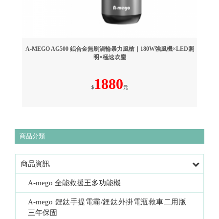
A-MEGO AG500 鋁合金無刷渦輪暴力風槍｜180W強風機×LED照
明×極速吹塵
1880
$
元
商品分類
商品資訊
A-mego 全能救援王多功能機
A-mego 鋰鈦手提電霸/鋰鈦外掛電瓶救車二用版  
三年保固