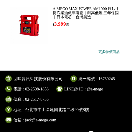
A-MEGO MAX-POWER AM1000 鋰鈦手
提汽柴油救車電霸｜耐高低溫 三年保固
｜日本電芯・台灣製造
3,999
$
元
更多特價商品....
世暉資訊科技股份有限公司
統一編號 : 16760245
電話 : 02-2508-1858
LINE@ ID : @a-mego
傳真 : 02-2517-8736
地址 : 台北市中山區建國北路二段90號8樓
信箱 :
jack@a-mego.com