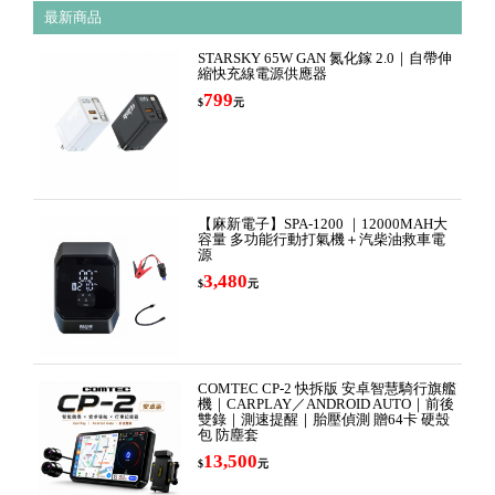
最新商品
STARSKY 65W GAN 氮化鎵 2.0｜自帶伸
縮快充線電源供應器
799
$
元
【麻新電子】SPA-1200 ｜12000MAH大
容量 多功能行動打氣機＋汽柴油救車電
源
3,480
$
元
COMTEC CP-2 快拆版 安卓智慧騎行旗艦
機｜CARPLAY／ANDROID AUTO｜前後
雙錄｜測速提醒｜胎壓偵測 贈64卡 硬殼
包 防塵套
13,500
$
元