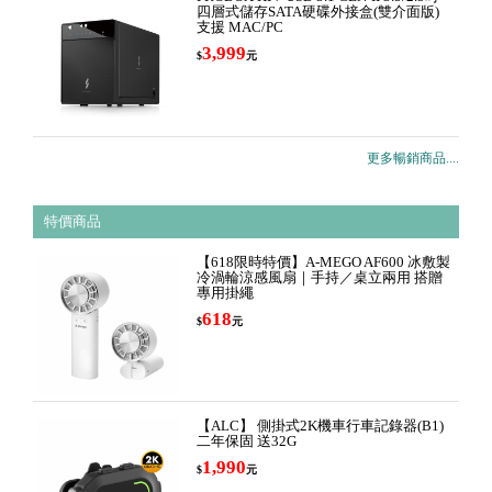
四層式儲存SATA硬碟外接盒(雙介面版)
支援 MAC/PC
3,999
$
元
更多暢銷商品....
特價商品
【618限時特價】A-MEGO AF600 冰敷製
冷渦輪涼感風扇｜手持／桌立兩用 搭贈
專用掛繩
618
$
元
【ALC】 側掛式2K機車行車記錄器(B1)
二年保固 送32G
1,990
$
元