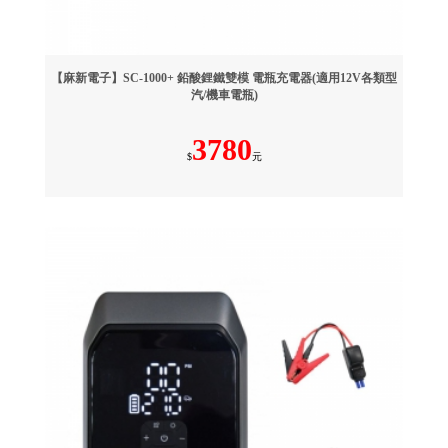
【麻新電子】SC-1000+ 鉛酸鋰鐵雙模 電瓶充電器(適用12V各類型
汽/機車電瓶)
3780
$
元