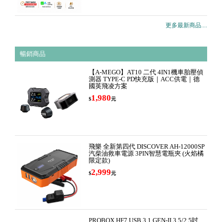
更多最新商品....
暢銷商品
【A-MEGO】AT10 二代 4IN1機車胎壓偵
測器 TYPE-C PD快充版｜ACC供電｜德
國英飛凌方案
1,980
$
元
飛樂 全新第四代 DISCOVER AH-12000SP
汽柴油救車電源 3PIN智慧電瓶夾 (火焰橘
限定款)
2,999
$
元
PROBOX HF7 USB 3.1 GEN-II 3.5/2.5吋