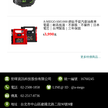
A-MEGO AM1000 鋰鈦手提汽柴油救車
電霸｜耐高低溫・不膨脹・不爆炸｜日本
電芯｜台灣製造｜三年保固
3,990
$
元
更多特價商品....
世暉資訊科技股份有限公司
統一編號 : 16760245
電話 : 02-2508-1858
LINE@ ID : @a-mego
傳真 : 02-2517-8736
地址 : 台北市中山區建國北路二段90號8樓