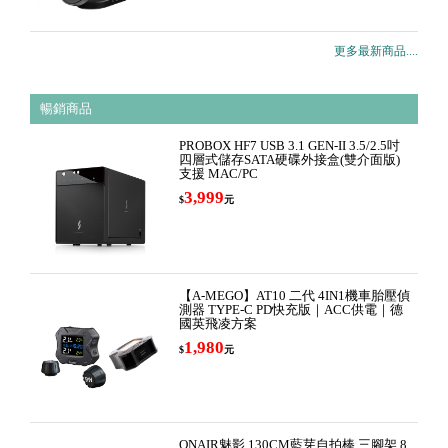
更多最新商品....
暢銷商品
PROBOX HF7 USB 3.1 GEN-II 3.5/2.5吋
四層式儲存SATA硬碟外接盒(雙介面版)
支援 MAC/PC
3,999
$
元
【A-MEGO】AT10 二代 4IN1機車胎壓偵
測器 TYPE-C PD快充版｜ACC供電｜德
國英飛凌方案
1,980
$
元
ONAIR魅影 130CM藍芽自拍棒 三腳架 8