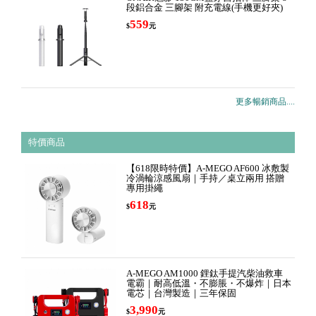
段鋁合金 三腳架 附充電線(手機更好夾)
559
$
元
更多暢銷商品....
特價商品
【618限時特價】A-MEGO AF600 冰敷製
冷渦輪涼感風扇｜手持／桌立兩用 搭贈
專用掛繩
618
$
元
A-MEGO AM1000 鋰鈦手提汽柴油救車
電霸｜耐高低溫・不膨脹・不爆炸｜日本
電芯｜台灣製造｜三年保固
3,990
$
元