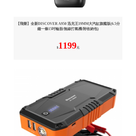
【飛樂】全新DISCOVER A950 迅充王19MM大汽缸旗艦版(6.5分
鐘一條15吋輪胎/無線打氣機/附收納包)
1199
$
元