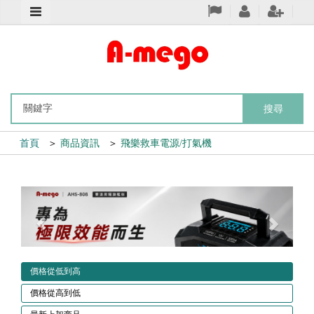
搜尋
首頁
＞
商品資訊
＞
飛樂救車電源/打氣機
Previous
Next
價格從低到高
價格從高到低