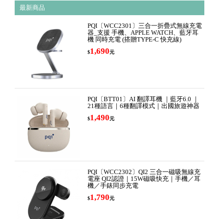
最新商品
PQI〔WCC2301〕三合一折疊式無線充電
器_支援 手機、APPLE WATCH、藍牙耳
機 同時充電 (搭贈TYPE-C 快充線)
1,690
$
元
PQI〔BTT01〕AI 翻譯耳機 ｜藍牙6.0 ｜
21種語言｜6種翻譯模式｜出國旅遊神器
1,490
$
元
PQI〔WCC2302〕QI2 三合一磁吸無線充
電座 QI2認證｜15W磁吸快充｜手機／耳
機／手錶同步充電
1,790
$
元