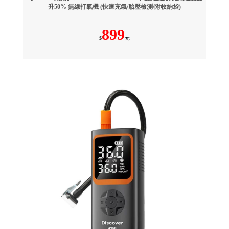
升50% 無線打氣機 (快速充氣/胎壓檢測/附收納袋)
899
$
元