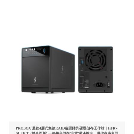
PROBOX 最強4層式集線RAID磁碟陣列硬碟儲存工作站｜HFR7-
SU31CD (雙介面版) 一線整合儲存/充電/週邊擴充，還你有序桌面