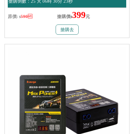
搶購倒數：
25 天 06時 30分 23秒
399
原價:
590
搶購價
元
$
$
搶購去