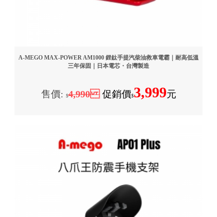
A-MEGO MAX-POWER AM1000 鋰鈦手提汽柴油救車電霸｜耐高低溫
三年保固｜日本電芯・台灣製造
3,999
售價:
4,990
促銷價
元
$
$