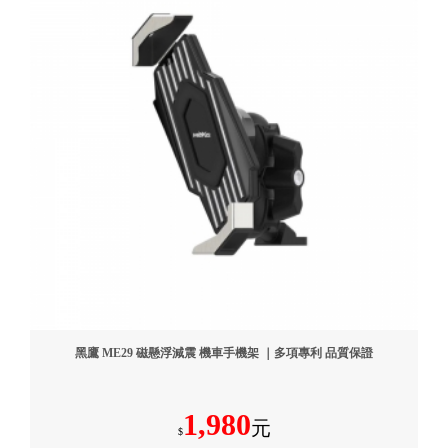
黑鷹 ME29 磁懸浮減震 機車手機架 ｜多項專利 品質保證
1,980
元
$