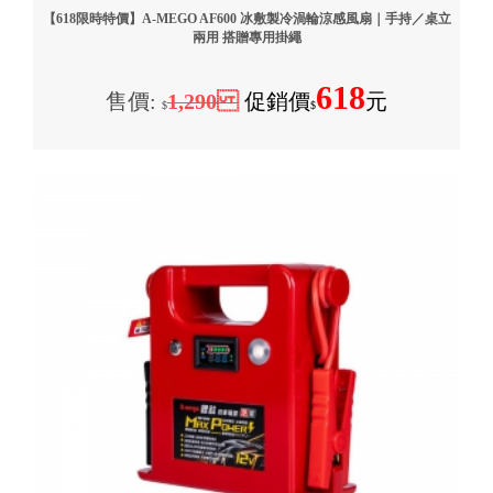
【618限時特價】A-MEGO AF600 冰敷製冷渦輪涼感風扇｜手持／桌立
兩用 搭贈專用掛繩
618
售價:
1,290
促銷價
元
$
$