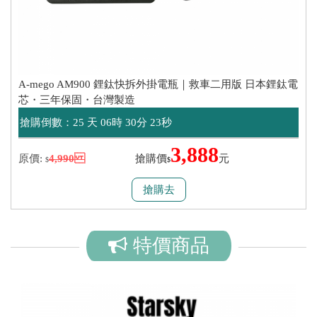
A-mego AM900 鋰鈦快拆外掛電瓶｜救車二用版 日本鋰鈦電
芯・三年保固・台灣製造
搶購倒數：
25 天 06時 30分 23秒
3,888
原價:
4,990
搶購價
元
$
$
搶購去
特價商品