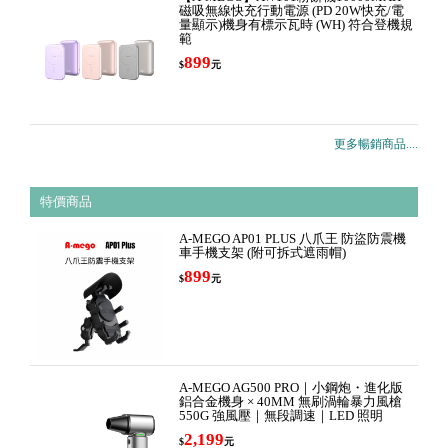
磁吸無線快充行動電源 (PD 20W快充/電
量顯示)機身有標示瓦時 (WH) 符合登機規
範
899
$
元
更多暢銷商品....
特價商品
A-MEGO AP01 PLUS 八爪王 防盜防震機
車手機支架 (附可拆式遮雨帽)
899
$
元
A-MEGO AG500 PRO｜小鋼炮・進化版
鋁合金機身 × 40MM 無刷渦輪暴力風槍
550G 強風壓｜無段調速｜LED 照明
2,199
$
元