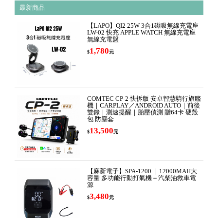
最新商品
【LAPO】QI2 25W 3合1磁吸無線充電座
LW-02 快充 APPLE WATCH 無線充電座
無線充電盤
1,780
$
元
COMTEC CP-2 快拆版 安卓智慧騎行旗艦
機｜CARPLAY／ANDROID AUTO｜前後
雙錄｜測速提醒｜胎壓偵測 贈64卡 硬殼
包 防塵套
13,500
$
元
【麻新電子】SPA-1200 ｜12000MAH大
容量 多功能行動打氣機＋汽柴油救車電
源
3,480
$
元