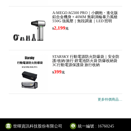
A-MEGO AG500 PRO｜小鋼炮・進化版
鋁合金機身 × 40MM 無刷渦輪暴力風槍
550G 強風壓｜無段調速｜LED 照明
2,199
$
元
STARSKY 行動電源防火防爆袋｜安全防
護/收納/旅行 鋰電池防火袋 防爆收納袋
3C行動電源保護袋 旅行收納
399
$
元
更多特價商品....
世暉資訊科技股份有限公司
統一編號 : 16760245