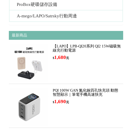
ProBox硬碟儲存設備
A-mego/LAPO/Satrsky行動周邊
最新商品
【LAPO】LPB-QI20系列 QI2 15W磁吸無
線充行動電源
1,680
$
元
PQI 100W GAN 氮化鎵四孔快充頭 動態
智慧顯示｜筆電手機高速快充
1,690
$
元