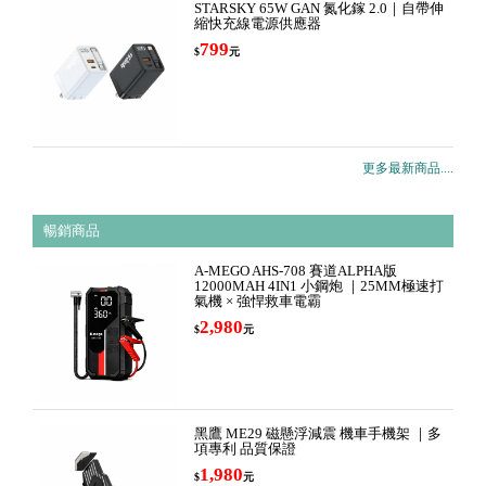
STARSKY 65W GAN 氮化鎵 2.0｜自帶伸
縮快充線電源供應器
799
$
元
更多最新商品....
暢銷商品
A-MEGO AHS-708 賽道ALPHA版
12000MAH 4IN1 小鋼炮 ｜25MM極速打
氣機 × 強悍救車電霸
2,980
$
元
黑鷹 ME29 磁懸浮減震 機車手機架 ｜多
項專利 品質保證
1,980
$
元