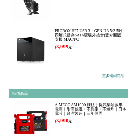
PROBOX HF7 USB 3.1 GEN-II 3.5/2.5吋
四層式儲存SATA硬碟外接盒(雙介面版)
支援 MAC/PC
3,999
$
元
更多暢銷商品....
特價商品
A-MEGO AM1000 鋰鈦手提汽柴油救車
電霸｜耐高低溫・不膨脹・不爆炸｜日本
電芯｜台灣製造｜三年保固
3,990
$
元