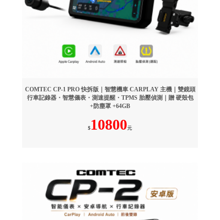
COMTEC CP-1 PRO 快拆版｜智慧機車 CARPLAY 主機｜雙鏡頭
行車記錄器・智慧儀表・測速提醒・TPMS 胎壓偵測｜贈 硬殼包
+防塵罩 +64GB
10800
$
元