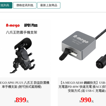
從低到高
價格從高到低
最新上架商品
MEGO AP01 PLUS 八爪王 防盜防震機
【A-MEGO AE60 鋼鐵快充】USB
車手機支架 (附可拆式遮雨帽)
充電器PD 40W 快速充電 接ACC供
安裝方式 (送 USB-C 充電線)
899
990
$
元
$
元