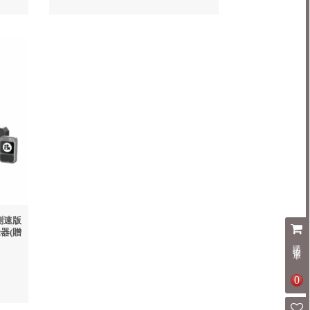
S測速版
器(贈
購物車
0