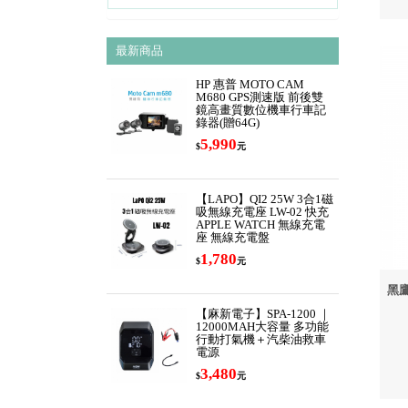
最新商品
HP 惠普 MOTO CAM
M680 GPS測速版 前後雙
鏡高畫質數位機車行車記
錄器(贈64G)
5,990
$
元
【LAPO】QI2 25W 3合1磁
吸無線充電座 LW-02 快充
APPLE WATCH 無線充電
座 無線充電盤
1,780
$
元
黑鷹
【麻新電子】SPA-1200 ｜
12000MAH大容量 多功能
行動打氣機＋汽柴油救車
電源
3,480
$
元