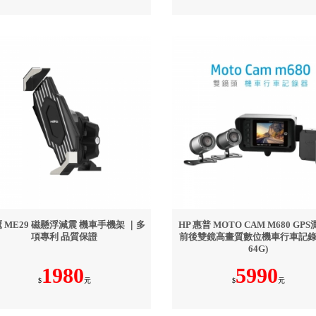
 ME29 磁懸浮減震 機車手機架 ｜多
HP 惠普 MOTO CAM M680 GP
項專利 品質保證
前後雙鏡高畫質數位機車行車記錄
64G)
1980
5990
$
元
$
元