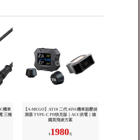
-C機車
【A-MEGO】AT10 二代 4IN1機車胎壓偵
電 三種
測器 TYPE-C PD快充版｜ACC供電｜德
國英飛凌方案
1980
$
元