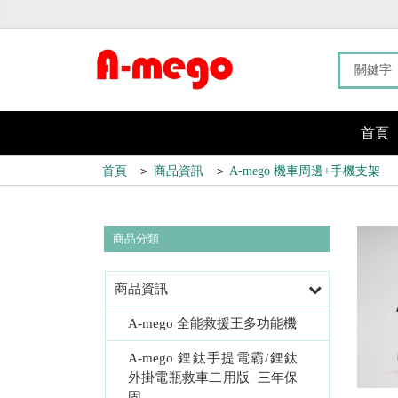
首頁
首頁
＞
商品資訊
＞
A-mego 機車周邊+手機支架
商品分類
商品資訊
A-mego 全能救援王多功能機
A-mego 鋰鈦手提電霸/鋰鈦
外掛電瓶救車二用版  三年保
固