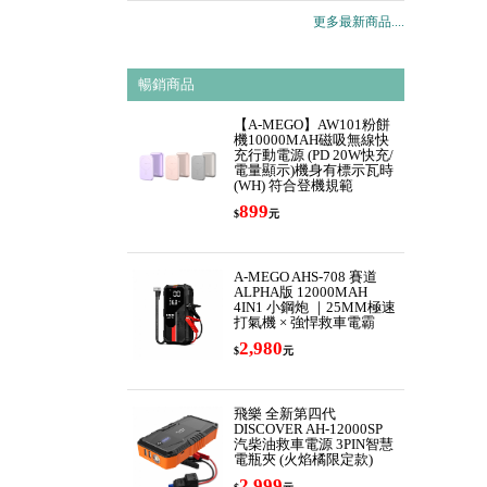
更多最新商品....
暢銷商品
【A-MEGO】AW101粉餅
機10000MAH磁吸無線快
充行動電源 (PD 20W快充/
電量顯示)機身有標示瓦時
(WH) 符合登機規範
899
$
元
A-MEGO AHS-708 賽道
ALPHA版 12000MAH
4IN1 小鋼炮 ｜25MM極速
打氣機 × 強悍救車電霸
2,980
$
元
飛樂 全新第四代
DISCOVER AH-12000SP
汽柴油救車電源 3PIN智慧
電瓶夾 (火焰橘限定款)
2,999