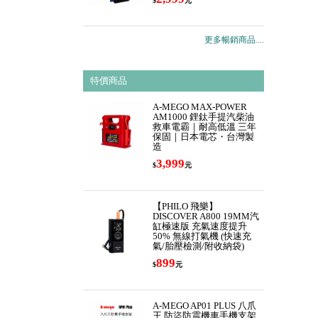
$
元
更多暢銷商品....
特價商品
A-MEGO MAX-POWER
AM1000 鋰鈦手提汽柴油
救車電霸｜耐高低溫 三年
保固｜日本電芯・台灣製
造
3,999
$
元
【PHILO 飛樂】
DISCOVER A800 19MM汽
缸極速版 充氣速度提升
50% 無線打氣機 (快速充
氣/胎壓檢測/附收納袋)
899
$
元
A-MEGO AP01 PLUS 八爪
王 防盜防震機車手機支架