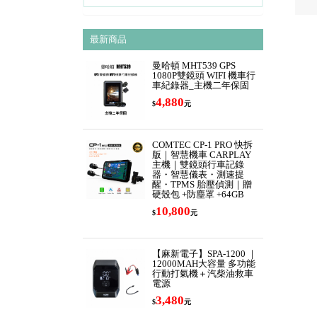
最新商品
曼哈頓 MHT539 GPS
1080P雙鏡頭 WIFI 機車行
車紀錄器_主機二年保固
4,880
$
元
COMTEC CP-1 PRO 快拆
版｜智慧機車 CARPLAY
主機｜雙鏡頭行車記錄
器・智慧儀表・測速提
醒・TPMS 胎壓偵測｜贈
硬殼包 +防塵罩 +64GB
10,800
$
元
【麻新電子】SPA-1200 ｜
12000MAH大容量 多功能
行動打氣機＋汽柴油救車
電源
3,480
$
元