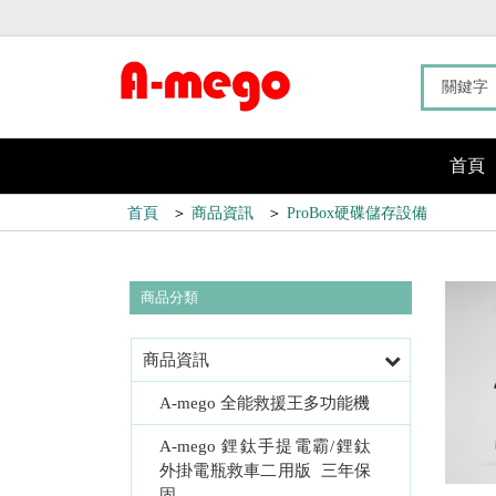
首頁
首頁
＞
商品資訊
＞
ProBox硬碟儲存設備
商品分類
商品資訊
A-mego 全能救援王多功能機
A-mego 鋰鈦手提電霸/鋰鈦
外掛電瓶救車二用版  三年保
固