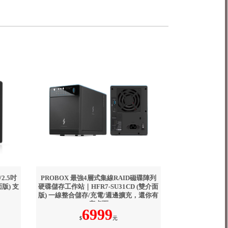
/2.5吋
PROBOX 最強4層式集線RAID磁碟陣列
版) 支
硬碟儲存工作站｜HFR7-SU31CD (雙介面
版) 一線整合儲存/充電/週邊擴充，還你有
序桌面
6999
$
元