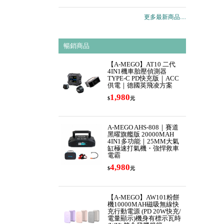
更多最新商品....
暢銷商品
【A-MEGO】AT10 二代
4IN1機車胎壓偵測器
TYPE-C PD快充版｜ACC
供電｜德國英飛凌方案
1,980
$
元
A-MEGO AHS-808｜賽道
黑曜旗艦版 20000MAH
4IN1多功能｜25MM大氣
缸極速打氣機・強悍救車
電霸
4,980
$
元
【A-MEGO】AW101粉餅
機10000MAH磁吸無線快
充行動電源 (PD 20W快充/
電量顯示)機身有標示瓦時