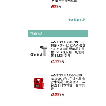
(WH) 符合登機規範
899
$
元
更多暢銷商品....
特價商品
A-MEGO AG500 PRO｜小
鋼炮・進化版 鋁合金機身
× 40MM 無刷渦輪暴力風
槍 550G 強風壓｜無段調
速｜LED 照明
2,199
$
元
A-MEGO MAX-POWER
AM1000 鋰鈦手提汽柴油
救車電霸｜耐高低溫 三年
保固｜日本電芯・台灣製
造
3,999
$
元