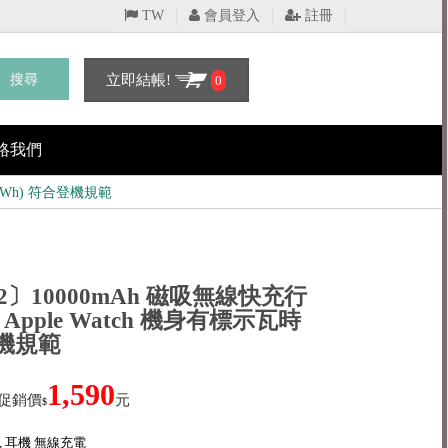
TW
會員登入
註冊
搜尋
立即結帳!
0
絡我們
 (Wh) 符合登機規範
02〕10000mAh 磁吸無線快充行
Apple Watch 機身有標示瓦時
登機規範
1,590
促銷價
元
$
手錶, 耳機 無線充電