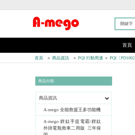
首頁
首頁
＞
商品資訊
＞
PQI 行動周邊
＞
PQI〔PD10
商品分類
商品資訊
A-mego 全能救援王多功能機
A-mego 鋰鈦手提電霸/鋰鈦
外掛電瓶救車二用版  三年保
固