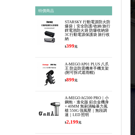
特價商品
STARSKY 行動電源防火防
爆袋｜安全防護/收納/旅行
鋰電池防火袋 防爆收納袋
3C行動電源保護袋 旅行收
納
399
$
元
A-MEGO AP01 PLUS 八爪
王 防盜防震機車手機支架
(附可拆式遮雨帽)
899
$
元
A-MEGO AG500 PRO｜小
鋼炮・進化版 鋁合金機身
× 40MM 無刷渦輪暴力風
槍 550G 強風壓｜無段調
速｜LED 照明
2,199
$
元