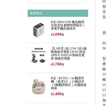
P
智
支
最新商品
安
PQI 100W GAN 氮化鎵四
孔快充頭 動態智慧顯示｜
筆電手機高速快充
規
1,690
$
元
B
N
【LAPO】QI2 25W 3合1磁
吸無線充電座 LW-02 快充
APPLE WATCH 無線充電
座 無線充電盤
型
1,780
產
$
元
輸
U
PQI〔BTT01〕AI 翻譯耳
輸
機 ｜藍牙6.0 ｜21種語言
U
｜6種翻譯模式｜出國旅遊
神器
U
1,490
$
元
U
無
耳