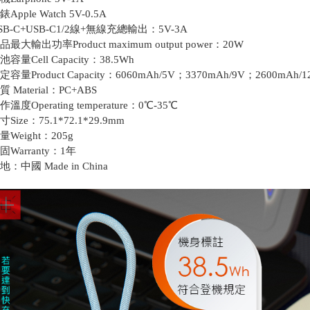
錶Apple Watch 5V-0.5A
SB-C+USB-C1/2線+無線充總輸出：5V-3A
品最大輸出功率Product maximum output power：20W
池容量Cell Capacity：38.5Wh
定容量Product Capacity：6060mAh/5V；3370mAh/9V；2600mAh/1
質 Material：PC+ABS
作溫度Operating temperature：0℃-35℃
寸Size：75.1*72.1*29.9mm
量Weight：205g
固Warranty：1年
地：中國 Made in China