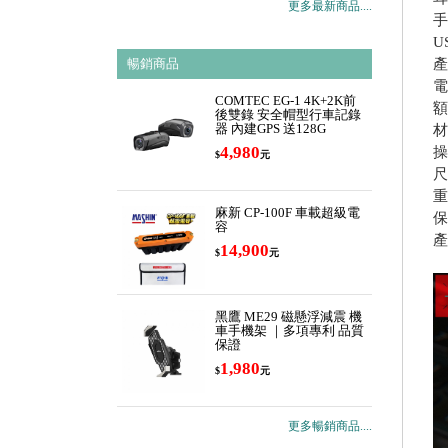
更多最新商品....
手
U
產
暢銷商品
電
COMTEC EG-1 4K+2K前
額
後雙錄 安全帽型行車記錄
器 內建GPS 送128G
材
4,980
操
$
元
尺
重
麻新 CP-100F 車載超級電
保
容
產
14,900
$
元
黑鷹 ME29 磁懸浮減震 機
車手機架 ｜多項專利 品質
保證
1,980
$
元
更多暢銷商品....