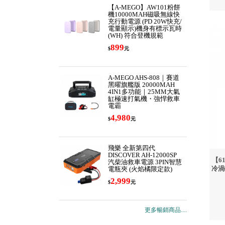
【A-MEGO】AW101粉餅
機10000MAH磁吸無線快
充行動電源 (PD 20W快充/
電量顯示)機身有標示瓦時
(WH) 符合登機規範
899
$
元
A-MEGO AHS-808｜賽道
黑曜旗艦版 20000MAH
4IN1多功能｜25MM大氣
缸極速打氣機・強悍救車
電霸
4,980
$
元
飛樂 全新第四代
DISCOVER AH-12000SP
【6
汽柴油救車電源 3PIN智慧
冷渦
電瓶夾 (火焰橘限定款)
2,999
$
元
更多暢銷商品....