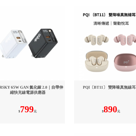
ARSKY 65W GAN 氮化鎵 2.0｜自帶伸
PQI〔BT11〕 雙降噪真無線
縮快充線電源供應器
799
890
$
元
$
元