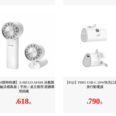
18限時特價】A-MEGO AF600 冰敷製
【PQI】PD05 USB-C 20W快充
輪涼感風扇｜手持／桌立兩用 搭贈專
身行動電源
用掛繩
618
790
$
元
$
元