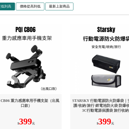
從低到高
價格從高到低
最新上架商品
I CB06 重力感應車用手機支架（出風
STARSKY 行動電源防火防爆袋
口款）
護/收納/旅行 鋰電池防火袋 防爆
3C行動電源保護袋 旅行收納
399
399
$
元
$
元