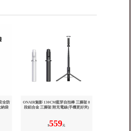
｜安全防
ONAIR魅影 130CM藍芽自拍棒 三腳架 8
收納袋
段鋁合金 三腳架 附充電線(手機更好夾)
559
$
元