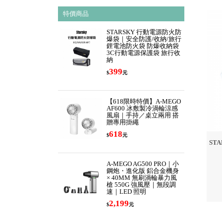
特價商品
STARSKY 行動電源防火防
爆袋｜安全防護/收納/旅行
鋰電池防火袋 防爆收納袋
3C行動電源保護袋 旅行收
納
399
$
元
【618限時特價】A-MEGO
AF600 冰敷製冷渦輪涼感
風扇｜手持／桌立兩用 搭
贈專用掛繩
618
$
元
ST
A-MEGO AG500 PRO｜小
鋼炮・進化版 鋁合金機身
× 40MM 無刷渦輪暴力風
槍 550G 強風壓｜無段調
速｜LED 照明
2,199
$
元