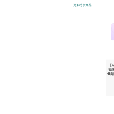
更多特價商品....
【A
磁吸
量顯