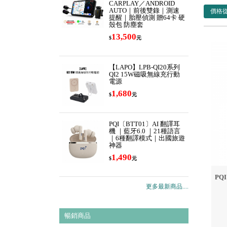
CARPLAY／ANDROID
AUTO｜前後雙錄｜測速
價格
提醒｜胎壓偵測 贈64卡 硬
殼包 防塵套
13,500
$
元
【LAPO】LPB-QI20系列
QI2 15W磁吸無線充行動
電源
1,680
$
元
PQI〔BTT01〕AI 翻譯耳
機 ｜藍牙6.0 ｜21種語言
｜6種翻譯模式｜出國旅遊
神器
1,490
$
元
PQ
更多最新商品....
暢銷商品