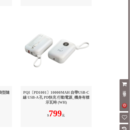
購物車
口袋型隨
PQI〔PD1001〕10000MAH 自帶USB-C
線 USB-A 孔 PD快充 行動電源_機身有標
示瓦時 (WH)
0
799
$
元