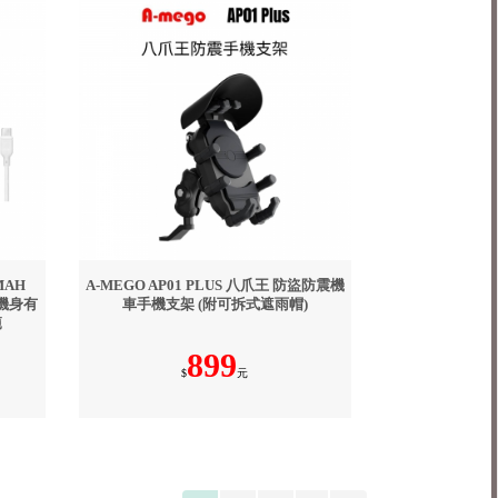
0MAH
A-MEGO AP01 PLUS 八爪王 防盜防震機
_機身有
車手機支架 (附可拆式遮雨帽)
範
899
$
元