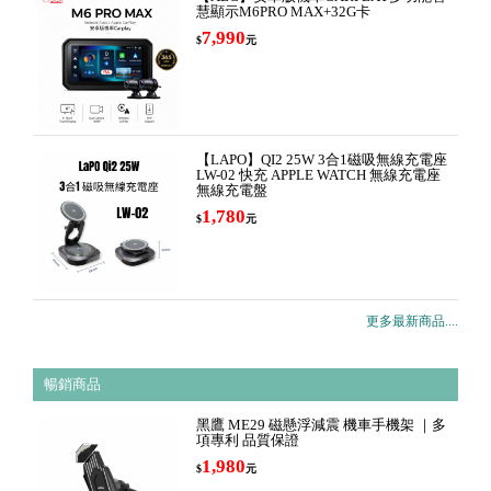
慧顯示M6PRO MAX+32G卡
7,990
$
元
【LAPO】QI2 25W 3合1磁吸無線充電座
LW-02 快充 APPLE WATCH 無線充電座
無線充電盤
1,780
$
元
更多最新商品....
暢銷商品
黑鷹 ME29 磁懸浮減震 機車手機架 ｜多
項專利 品質保證
1,980
$
元