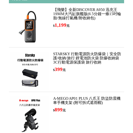
【飛樂】全新DISCOVER A950 迅充王
19MM大汽缸旗艦版(6.5分鐘一條15吋輪
胎/無線打氣機/附收納包)
1,199
$
元
STARSKY 行動電源防火防爆袋｜安全防
護/收納/旅行 鋰電池防火袋 防爆收納袋
3C行動電源保護袋 旅行收納
399
$
元
A-MEGO AP01 PLUS 八爪王 防盜防震機
車手機支架 (附可拆式遮雨帽)
899
$
元