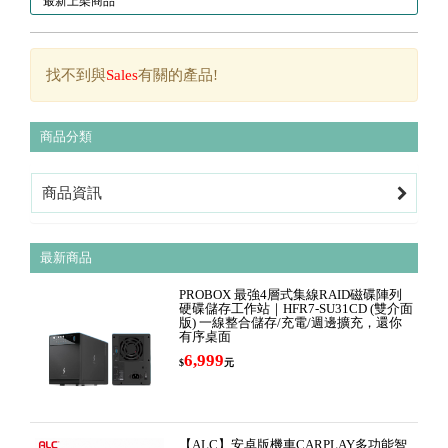
最新上架商品
找不到與
Sales
有關的產品!
商品分類
商品資訊
最新商品
PROBOX 最強4層式集線RAID磁碟陣列
硬碟儲存工作站｜HFR7-SU31CD (雙介面
版) 一線整合儲存/充電/週邊擴充，還你
有序桌面
6,999
$
元
【ALC】安卓版機車CARPLAY多功能智